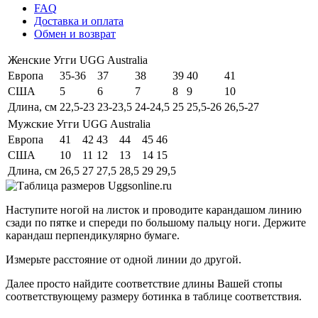
FAQ
Доставка и оплата
Обмен и возврат
Женские Угги UGG Australia
Европа
35-36
37
38
39
40
41
США
5
6
7
8
9
10
Длина, см
22,5-23
23-23,5
24-24,5
25
25,5-26
26,5-27
Мужские Угги UGG Australia
Европа
41
42
43
44
45
46
США
10
11
12
13
14
15
Длина, см
26,5
27
27,5
28,5
29
29,5
Наступите ногой на листок и проводите карандашом линию
сзади по пятке и спереди по большому пальцу ноги. Держите
карандаш перпендикулярно бумаге.
Измерьте расстояние от одной линии до другой.
Далее просто найдите соответствие длины Вашей стопы
соответствующему размеру ботинка в таблице соответствия.