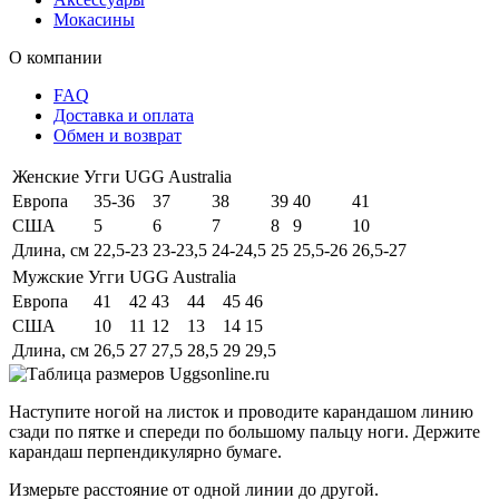
Мокасины
О компании
FAQ
Доставка и оплата
Обмен и возврат
Женские Угги UGG Australia
Европа
35-36
37
38
39
40
41
США
5
6
7
8
9
10
Длина, см
22,5-23
23-23,5
24-24,5
25
25,5-26
26,5-27
Мужские Угги UGG Australia
Европа
41
42
43
44
45
46
США
10
11
12
13
14
15
Длина, см
26,5
27
27,5
28,5
29
29,5
Наступите ногой на листок и проводите карандашом линию
сзади по пятке и спереди по большому пальцу ноги. Держите
карандаш перпендикулярно бумаге.
Измерьте расстояние от одной линии до другой.