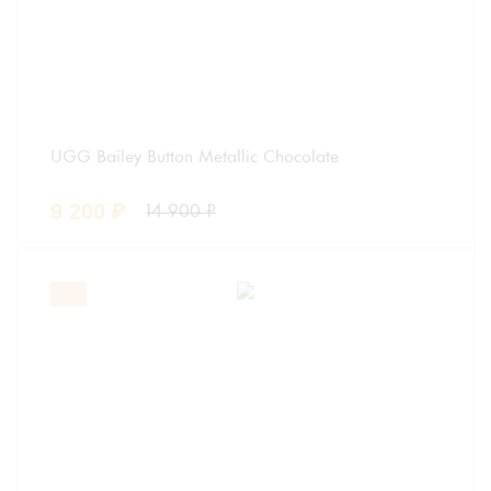
UGG Bailey Button Metallic Chocolate
9 200
₽
14 900
₽