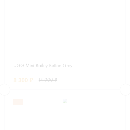
UGG Mini Bailey Button Grey
8 300
₽
14 900
₽