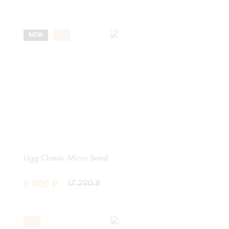
NEW
Ugg Classic Micro Sand
9 900
₽
17 290
₽