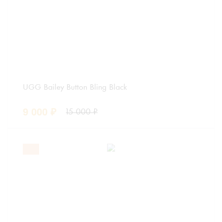
UGG Bailey Button Bling Black
9 000
₽
15 000
₽