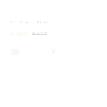
UGG Classic Tall Grey
9 400
₽
18 900
₽