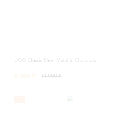
UGG Classic Short Metallic Chocolate
9 200
₽
14 900
₽