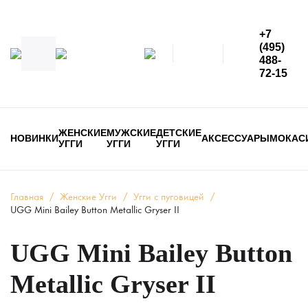
+7
(495)
488-
72-15
ЖЕНСКИЕ
МУЖСКИЕ
ДЕТСКИЕ
НОВИНКИ
АКСЕССУАРЫ
МОКАС
УГГИ
УГГИ
УГГИ
Главная
/
Женские Угги
/
Угги с пуговицей
/
UGG Mini Bailey Button Metallic Gryser II
UGG Mini Bailey Button
Metallic Gryser II