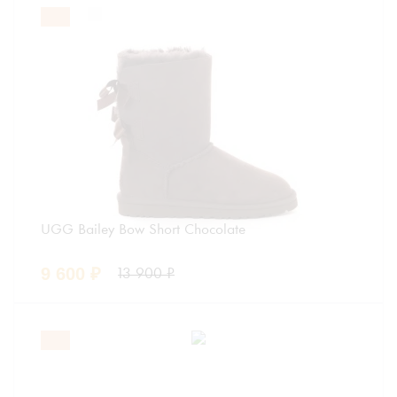
UGG Bailey Bow Short Chocolate
9 600
₽
13 900
₽