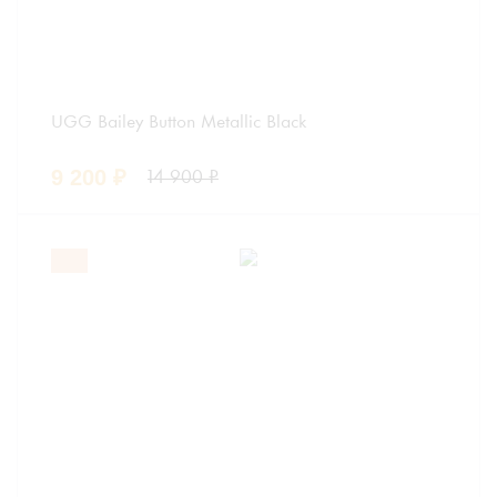
UGG Bailey Button Metallic Black
9 200
₽
14 900
₽