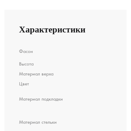
Характеристики
С
Фасон
пуговиц
Мини
Высота
Замшев
Материал верха
Серый
Цвет
100%
австрал
Материал подкладки
овчина
Синтети
пена, с
Материал стельки
покрыт
100% ов