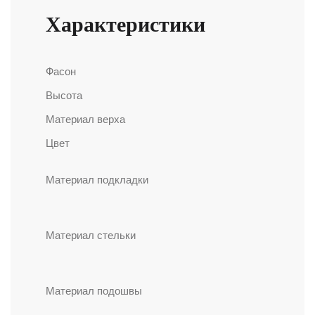
Характеристики
Фасон
Класси
Высота
Коротки
Материал верха
Замшев
Цвет
Рыжий
100%
Материал подкладки
австрал
овчина
Синтети
пена, с
Материал стельки
покрыт
100% ов
Полиме
Материал подошвы
техноло
EVA