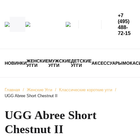
+7
(495)
488-
72-15
ЖЕНСКИЕ
МУЖСКИЕ
ДЕТСКИЕ
НОВИНКИ
АКСЕССУАРЫ
МОКАС
УГГИ
УГГИ
УГГИ
Главная
/
Женские Угги
/
Классические короткие угги
/
UGG Abree Short Chestnut II
UGG Abree Short
Chestnut II