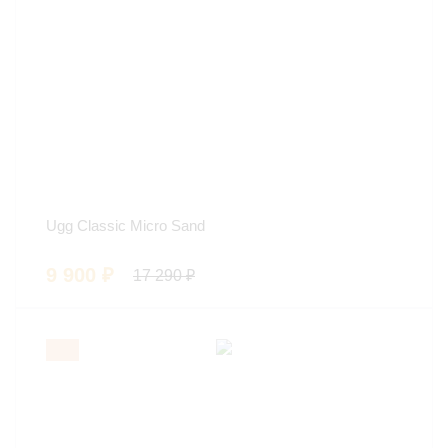
Ugg Classic Micro Sand
9 900
₽
17 290
₽