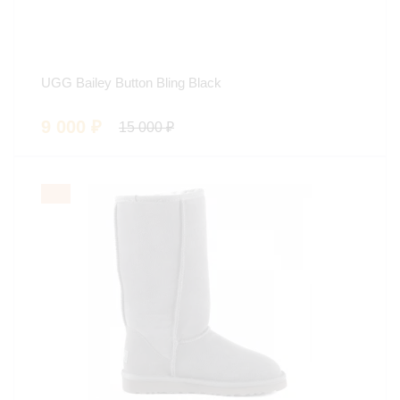
UGG Bailey Button Bling Black
9 000
₽
15 000
₽