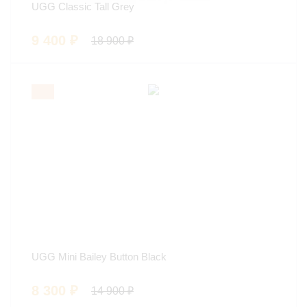
UGG Classic Tall Grey
9 400
₽
18 900
₽
UGG Mini Bailey Button Black
8 300
₽
14 900
₽