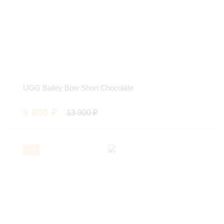
UGG Bailey Bow Short Chocolate
9 600
₽
13 900
₽