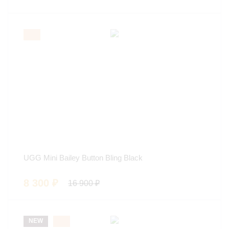
UGG Mini Bailey Button Bling Black
8 300
₽
16 900
₽
NEW