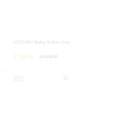
UGG Mini Bailey Button Grey
8 300
₽
14 900
₽