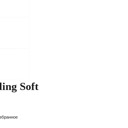
ing Soft
збранное