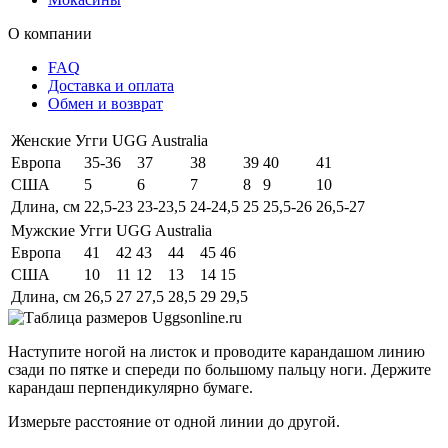
О компании
FAQ
Доставка и оплата
Обмен и возврат
Женские Угги UGG Australia
Европа
35-36
37
38
39
40
41
США
5
6
7
8
9
10
Длина, см
22,5-23
23-23,5
24-24,5
25
25,5-26
26,5-27
Мужские Угги UGG Australia
Европа
41
42
43
44
45
46
США
10
11
12
13
14
15
Длина, см
26,5
27
27,5
28,5
29
29,5
Наступите ногой на листок и проводите карандашом линию
сзади по пятке и спереди по большому пальцу ноги. Держите
карандаш перпендикулярно бумаге.
Измерьте расстояние от одной линии до другой.